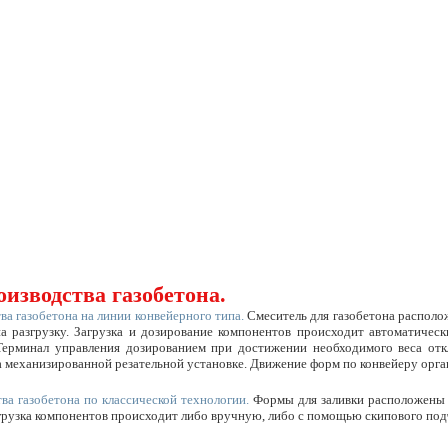
изводства газобетона.
ва газобетона на линии конвейерного типа.
Смеситель для газобетона располож
а разгрузку. Загрузка и дозирование компонентов происходит автоматичес
ерминал управления дозированием при достижении необходимого веса откл
а механизированной резательной установке. Движение форм по конвейеру ор
ва газобетона по классической технологии.
Формы для заливки расположены н
грузка компонентов происходит либо вручную, либо с помощью скипового под