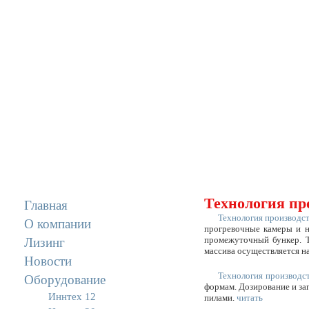
Технология про
Главная
Технология производст
О компании
прогревочные камеры и н
промежуточный бункер. Т
Лизинг
массива осуществляется н
Новости
Технология производст
Оборудование
формам. Дозирование и за
Иннтех 12
пилами.
читать