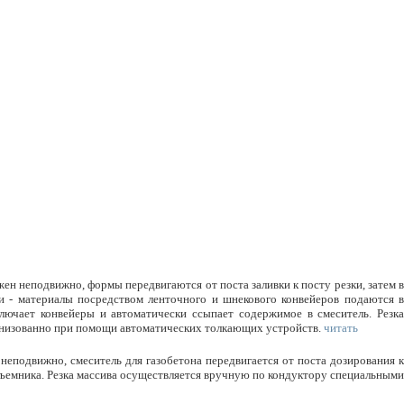
ен неподвижно, формы передвигаются от поста заливки к посту резки, затем в
ки - материалы посредством ленточного и шнекового конвейеров подаются в
ючает конвейеры и автоматически ссыпает содержимое в смеситель. Резка
ганизованно при помощи автоматических толкающих устройств.
читать
еподвижно, смеситель для газобетона передвигается от поста дозирования к
ъемника. Резка массива осуществляется вручную по кондуктору специальными