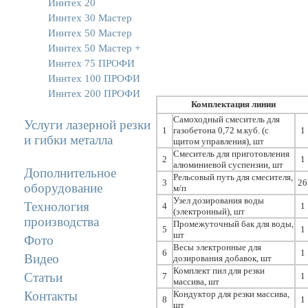
Иннтех 20
Иннтех 30 Мастер
Иннтех 50 Мастер
Иннтех 50 Мастер +
Иннтех 75 ПРОФИ
Иннтех 100 ПРОФИ
Иннтех 200 ПРОФИ
Комплектация линии
Самоходный смеситель для
Услуги лазерной резки
1
газобетона 0,72 м.куб. (с
1
и гибки металла
щитом управления), шт
Смеситель для приготовления
2
1
алюминиевой суспензии, шт
Дополнительное
Рельсовый путь для смесителя,
3
26
оборудование
м/п
Узел дозирования воды
Технология
4
1
(электронный), шт
производства
Промежуточный бак для воды,
5
1
шт
Фото
Весы электронные для
6
1
Видео
дозирования добавок, шт
Комплект пил для резки
Статьи
7
1
массива, шт
Контакты
Кондуктор для резки массива,
8
1
шт