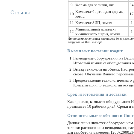
9
Форма для заливки, шт
34
Отзывы
Комплект бортов для формы,
10
17
компл
11
Комплект ЗИП, компл
1
Минимальный комплект
12
1
химического сырья, компл
Линия комплектуется системой дозирования
загрузки на Ваш выбор!
В комплект поставки входит
Размещение оборудования на Ваших
Итоговый комплект оборудования о
Выезд технолога на объект. Настро
сырье. Обучение Вашего персонала
Предоставление технологического р
Консультации по технологии осущес
Срок изготовления и доставки
Как правило, комплект оборудования Ин
превышает 10 рабочих дней. Сроки и 
Отличительные особенности Иннт
Данная линия является оборудованием 
заливки расположены неподвижно, смес
для газобетона размером 1200х2000х3