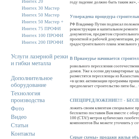
Иннтех 20
году падение должно быть таким же», 
Иннтех 30 Мастер
Иннтех 50 Мастер
Утверждена процедура строительно
Иннтех 50 Мастер +
РФ Владимир Путин подписал положени
Иннтех 75 ПРОФИ
реконструкции и капитальном ремонте 
документом, предметом строительного 
Иннтех 100 ПРОФИ
проектной и рабочей документации, р
Иннтех 200 ПРОФИ
градостроительного плана земельного у
Услуги лазерной резки
В Приамурье начинается строитель
и гибки металла
ровольного переселения соотечествен
домов. Уже к осени двухквартирные зд
разместятся переселенцы из Казахстан
Дополнительное
«в целях активизации программы приня
оборудование
предполагает строительство пяти бы...
Технология
производства
СПЕЦПРЕДЛОЖЕНИЕ!!! - БЕСПЛАТ
Фото
ложить своим клиентам специальное п
бесплатно поставим Вам вместе с обо
Видео
100 (СТА!) метров кубических газобет
компонентов Вы можете уточнить у со
Статьи
Контакты
Серые схемы» продажи жилья объя