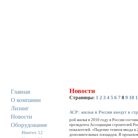
Задать вопрос
Новости
Главная
Страницы:
1
2
3
4
5
6
7
8
9
10
1
О компании
Лизинг
АСР: жилья в России введут в стр
Новости
рой жилья в 2010 году в России состав
Оборудование
президента Ассоциации строителей Ро
показателей. «Падение темпов ввода в 2
Иннтех 12
дополнительных площадок. В прошлом 