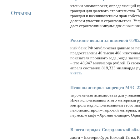
чтении законопроект, определяющий кр
граждан для долевого строительства. Т
Отзывы
граждан и возникновением прав собств
долевом участии в строительстве». У
даст строителям импульс для снижения
Россияне пошли за ипотекой 05/05
ный банк РФ опубликовал данные за пе
предоставлены 40 тысяч 408 ипотечных
показателя прошлого года, когда заем
– это 48,947 миллиарда рублей. В сво
апреля составила 819,323 миллиарда ру
читать
Пенополистирол запрещен МЧС 23
тирол нельзя использовать для утепле
Из-за использования этого материала 
контроля над использованием этого ма
пенополистирол – горючий материал, и
пермском кафе «Хромая лошадь». Однак
В пяти городах Свердловской обла
ласти – Екатеринбург, Нижний Тагил, 