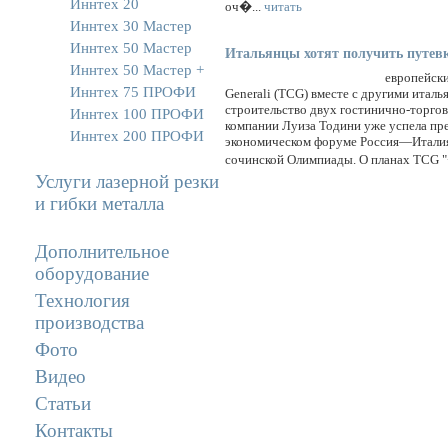
Иннтех 20
оч�...
читать
Иннтех 30 Мастер
Иннтех 50 Мастер
Итальянцы хотят получить путевк
Иннтех 50 Мастер +
европейски
Иннтех 75 ПРОФИ
Generali (TCG) вместе с другими итал
строительство двух гостинично-торгов
Иннтех 100 ПРОФИ
компании Луиза Тодини уже успела пр
Иннтех 200 ПРОФИ
экономическом форуме Россия—Италия
сочинской Олимпиады. О планах TCG "
Услуги лазерной резки
и гибки металла
Дополнительное
оборудование
Технология
производства
Фото
Видео
Статьи
Контакты