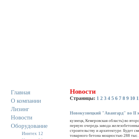
Новости
Главная
Страницы:
1
2
3
4
5
6
7
8
9
10
1
О компании
Лизинг
Новокузнецкий "Авангард" во II к
Новости
кузнецк, Кемеровская область) во втор
Оборудование
первую очередь завода железобетонных
строительству и архитектуре. Будет с
Иннтех 12
товарного бетона мощностью 288 тыс. 