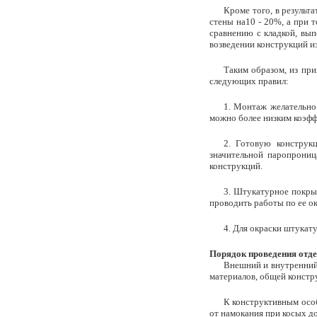
Кроме того, в резуль
стены на10 - 20%, а при 
сравнению с кладкой, вып
возведении конструкций и
Таким образом, из пр
следующих правил:
1. Монтаж желательно
можно более низким коэфф
2. Готовую конструк
значительной паропрониц
конструкций.
3. Штукатурное покры
проводить работы по ее ок
4. Для окраски штукат
Порядок проведения отде
Внешний и внутренний
материалов, общей констру
К конструктивным осо
от намокания при косых д