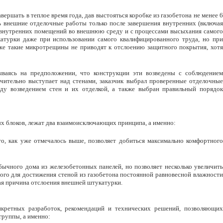
вершать в теплое время года, дав выстояться коробке из газобетона не менее 6
ть внешние отделочные работы только после завершения внутренних (включая
из внутренних помещений во внешнюю среду и с процессами высыхания самого
атурки даже при использовании самого квалифицированного труда, но при
же такие микротрещины не приводят к отслоению защитного покрытия, хотя
ываясь на предположении, что конструкции эти возведены с соблюдением
ачительно выступает над стенами, заказчик выбрал проверенные отделочные
ду возведением стен и их отделкой, а также выбран правильный порядок
х блоков, лежат два взаимоисключающих принципа, а именно:
, как уже отмечалось выше, позволяет добиться максимально комфортного
ычного дома из железобетонных панелей, но позволяет несколько увеличить
мого для достижения стеной из газобетона постоянной равновесной влажности
вная причина отслоения внешней штукатурки.
нкретных разработок, рекомендаций и технических решений, позволяющих
группы, а именно: