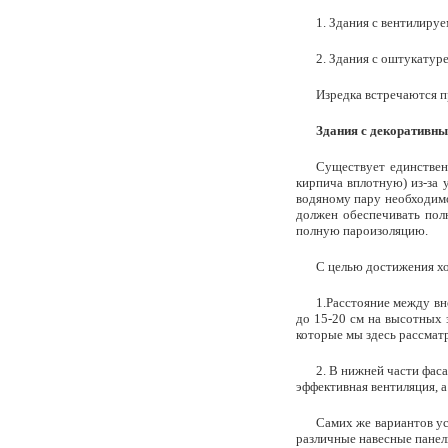
1. Здания с вентилиру
2. Здания с оштукатур
Изредка встречаются п
Здания с декоративн
Существует единствен
кирпича вплотную) из-за 
водяному пару необходимо
должен обеспечивать пол
полную пароизоляцию.
С целью достижения хо
1.Расстояние между в
до 15-20 см на высотных 
которые мы здесь рассматр
2. В нижней части фас
эффективная вентиляция, а
Самих же вариантов ус
различные навесные панел