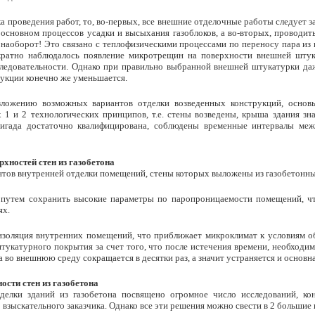
а проведения работ, то, во-первых, все внешние отделочные работы следует за
 основном процессов усадки и высыхания газоблоков, а во-вторых, проводи
не наоборот! Это связано с теплофизическими процессами по переносу пара 
кратно наблюдалось появление микротрещин на поверхности внешней штук
ледовательности. Однако при правильно выбранной внешней штукатурки да
рукции конечно же уменьшается.
зложению возможных вариантов отделки возведенных конструкций, основ
 1 и 2 технологических принципов, т.е. стены возведены, крыша здания зн
ригада достаточно квалифицирована, соблюдены временные интервалы меж
хностей стен из газобетона
тов внутренней отделки помещений, стены которых выложены из газобетонны
путем сохранить высокие параметры по паропроницаемости помещений, что
ях.
изоляция внутренних помещений, что приближает микроклимат к условиям об
тукатурного покрытия за счет того, что после истечения времени, необходи
ара во внешнюю среду сокращается в десятки раз, а значит устраняется и осно
ости стен из газобетона
делки зданий из газобетона посвящено огромное число исследований, ко
 взыскательного заказчика. Однако все эти решения можно свести в 2 большие 