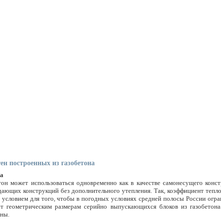
ен построенных из газобетона
на
тон может использоваться одновременно как в качестве самонесущего конст
дающих конструкций без дополнительного утепления. Так, коэффициент теплоп
 условием для того, чтобы в погодных условиях средней полосы России огр
ет геометрическим размерам серийно выпускающихся блоков из газобетона
ны.