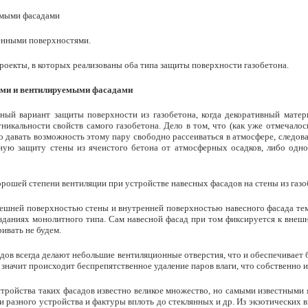
емыми фасадами
енными поверхностями.
роекты, в которых реализованы оба типа защиты поверхности газобетона.
ыми и вентилируемыми фасадами
ный вариант защиты поверхности из газобетона, когда декоративный матер
уникальности свойств самого газобетона. Дело в том, что (как уже отмечал
 давать возможность этому пару свободно рассеиваться в атмосфере, следова
ную защиту стены из ячеистого бетона от атмосферных осадков, либо одн
рошей степени вентиляции при устройстве навесных фасадов на стены из га
нешней поверхностью стены и внутренней поверхностью навесного фасада те
зданиях монолитного типа. Сам навесной фасад при том фиксируется к внеш
ивать не будем.
адов всегда делают небольшие вентиляционные отверстия, что и обеспечивает 
 значит происходит беспрепятственное удаление паров влаги, что собственно и
тройства таких фасадов известно великое множество, но самыми известными я
и разного устройства и фактуры вплоть до стеклянных и др. Из экзотических 