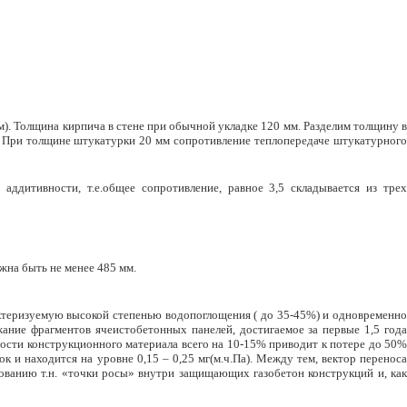
). Толщина кирпича в стене при обычной укладке 120 мм. Разделим толщину в
я. При толщине штукатурки 20 мм сопротивление теплопередаче штукатурного
ддитивности, т.е.общее сопротивление, равное 3,5 складывается из трех
жна быть не менее 485 мм.
актеризуемую высокой степенью водопоглощения ( до 35-45%) и одновременно
ание фрагментов ячеистобетонных панелей, достигаемое за первые 1,5 года
жности конструкционного материала всего на 10-15% приводит к потере до 50%
 и находится на уровне 0,15 – 0,25 мг(м.ч.Па). Между тем, вектор переноса
ованию т.н. «точки росы» внутри защищающих газобетон конструкций и, как