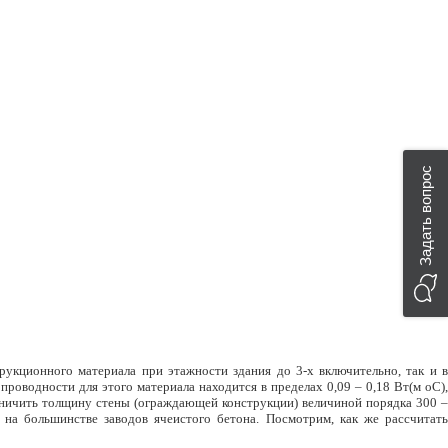
Задать вопрос
рукционного материала при этажности здания до 3-х включительно, так и в
роводности для этого материала находится в пределах 0,09 – 0,18 Вт(м оС),
аничить толщину стены (ограждающей конструкции) величиной порядка 300 –
 на большинстве заводов ячеистого бетона. Посмотрим, как же рассчитать