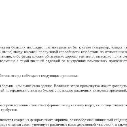
иал на больших площадях плотно прилегал бы к стене (например, кладка из
ось выше) ввиду высокой пропускной способности газобетона по отношению к
тельно, либо фасад должен обязательно хорошо вентилироваться, но при этом
овременно с такой внешней отделкой во внутренних помещениях применяют
зобетона всегда соблюдают следующие принципы:
м больше, чем выше само здание. Величина этого промежутка может доходить
ней поверхности стены из блоков с помощью различных анкерных креплений,
беспрепятственный ток атмосферного воздуха снизу вверх, т.е. осуществляется
 требуется.
вляется кладка из декоративного кирпича, разнообразный виниловый сайдинг,
видов отделки стоит упомянуть различные виды деревянной «вагонки», а также