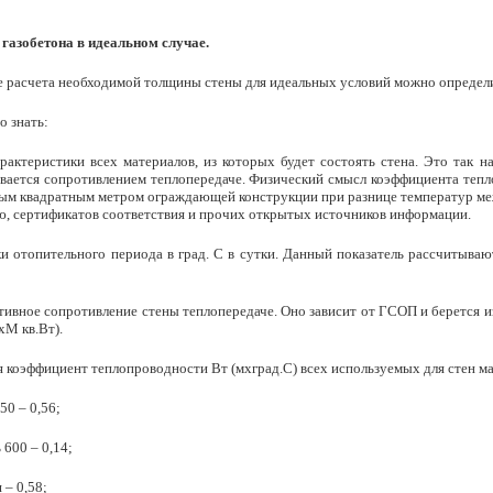
газобетона в идеальном случае.
е расчета необходимой толщины стены для идеальных условий можно определ
о знать:
арактеристики всех материалов, из которых будет состоять стена. Это так
ывается сопротивлением теплопередаче. Физический смысл коэффициента теп
ым квадратным метром ограждающей конструкции при разнице температур меж
ю, сертификатов соответствия и прочих открытых источников информации.
и отопительного периода в град. С в сутки. Данный показатель рассчитываю
ивное сопротивление стены теплопередаче. Оно зависит от ГСОП и берется 
СхМ кв.Вт).
 коэффициент теплопроводности Вт (мхград.С) всех используемых для стен м
50 – 0,56;
 600 – 0,14;
 – 0,58;