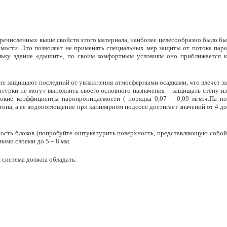
перечисленных выше свойств этого материала, наиболее целесообразно было бы
мости. Это позволяет не применять специальных мер защиты от потока пара
ольку здание «дышит», по своим комфортным условиям оно приближается к
 не защищают последний от увлажнения атмосферными осадками, что влечет за
турки не могут выполнить своего основного назначения – защищать стену из
окие коэффициенты паропроницаемости ( порядка 0,07 – 0,09 мгм.ч.Па по
она, а ее водопоглощение при капилярном подсосе достигает значений от 4 до
ность блоков (попробуйте оштукатурить поверхность, представляющую собой
ыми слоями до 5 – 8 мм.
 система должна обладать: