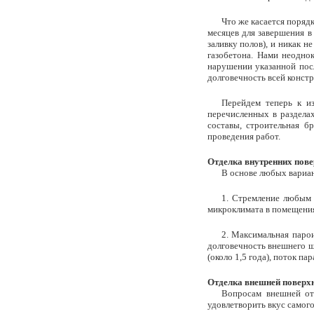
Что же касается порядк
месяцев для завершения в
заливку полов), и никак 
газобетона. Нами неодно
нарушении указанной пос
долговечность всей конст
Перейдем теперь к и
перечисленных в разделах
составы, строительная б
проведения работ.
Отделка внутренних повер
В основе любых вариан
1. Стремление любым 
микроклимата в помещени
2. Максимальная паро
долговечность внешнего ш
(около 1,5 года), поток п
Отделка внешней поверхн
Вопросам внешней от
удовлетворить вкус самого