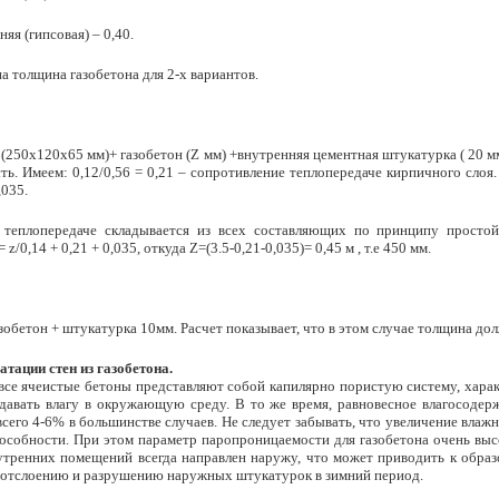
яя (гипсовая) – 0,40.
а толщина газобетона для 2-х вариантов.
250х120х65 мм)+ газобетон (Z мм) +внутренняя цементная штукатурка ( 20 мм
ть. Имеем: 0,12/0,56 = 0,21 – сопротивление теплопередаче кирпичного сло
,035.
теплопередаче складывается из всех составляющих по принципу простой а
/0,14 + 0,21 + 0,035, откуда Z=(3.5-0,21-0,035)= 0,45 м , т.е 450 мм.
зобетон + штукатурка 10мм. Расчет показывает, что в этом случае толщина дол
тации стен из газобетона.
 все ячеистые бетоны представляют собой капилярно пористую систему, хар
давать влагу в окружающую среду. В то же время, равновесное влагосодерж
 всего 4-6% в большинстве случаев. Не следует забывать, что увеличение вла
особности. При этом параметр паропроницаемости для газобетона очень высок
утренних помещений всегда направлен наружу, что может приводить к образ
 отслоению и разрушению наружных штукатурок в зимний период.