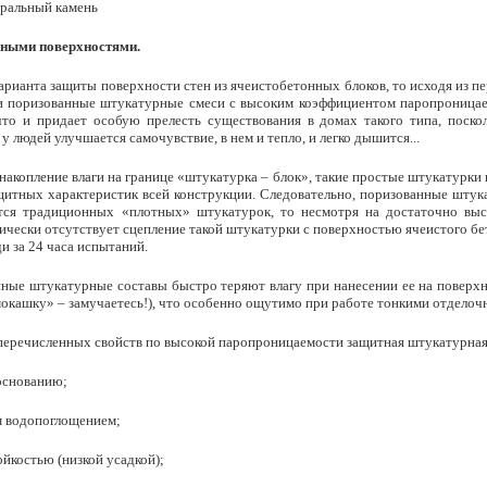
ральный камень
нными поверхностями.
варианта защиты поверхности стен из ячеистобетонных блоков, то исходя из 
ки поризованные штукатурные смеси с высоким коэффициентом паропроницае
что и придает особую прелесть существования в домах такого типа, поск
у людей улучшается самочувствие, в нем и тепло, и легко дышится...
накопление влаги на границе «штукатурка – блок», такие простые штукатурки
итных характеристик всей конструкции. Следовательно, поризованные штука
ется традиционных «плотных» штукатурок, то несмотря на достаточно выс
ически отсутствует сцепление такой штукатурки с поверхностью ячеистого бет
ди за 24 часа испытаний.
нные штукатурные составы быстро теряют влагу при нанесении ее на поверх
кашку» – замучаетесь!), что особенно ощутимо при работе тонкими отделочн
перечисленных свойств по высокой паропроницаемости защитная штукатурная
основанию;
 водопоглощением;
костью (низкой усадкой);