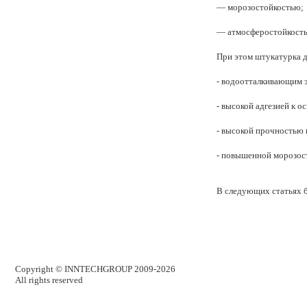
— морозостойкостью;
— атмосферостойкост
При этом штукатурка д
- водоотталкивающим 
- высокой адгезией к о
- высокой прочностью 
- повышенной морозос
В следующих статьях б
Copyright ©
INNTECHGROUP
2009-2026
All rights reserved