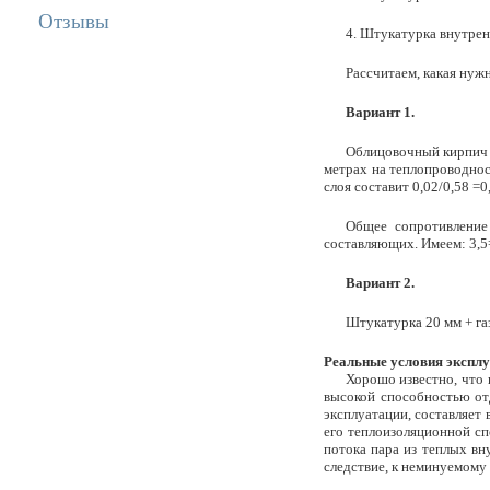
Отзывы
4. Штукатурка внутренн
Рассчитаем, какая нужн
Вариант 1.
Облицовочный кирпич (
метрах на теплопроводнос
слоя составит 0,02/0,58 =0
Общее сопротивление 
составляющих. Имеем: 3,5= z
Вариант 2.
Штукатурка 20 мм + га
Реальные условия эксплуа
Хорошо известно, что
высокой способностью от
эксплуатации, составляет
его теплоизоляционной сп
потока пара из теплых вн
следствие, к неминуемому