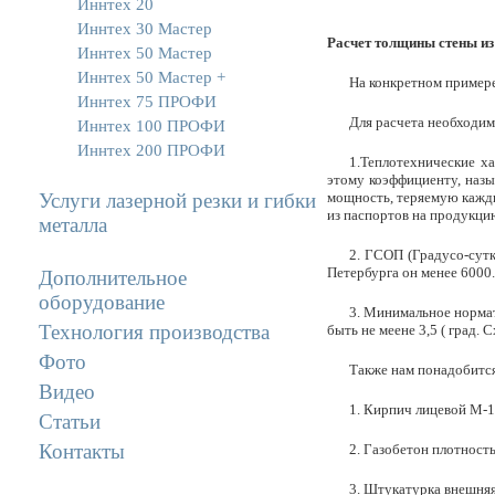
Иннтех 20
Иннтех 30 Мастер
Расчет толщины стены из 
Иннтех 50 Мастер
Иннтех 50 Мастер +
На конкретном пример
Иннтех 75 ПРОФИ
Для расчета необходим
Иннтех 100 ПРОФИ
Иннтех 200 ПРОФИ
1.Теплотехнические х
этому коэффициенту, наз
Услуги лазерной резки и гибки
мощность, теряемую кажд
из паспортов на продукци
металла
2. ГСОП (Градусо-сутк
Петербурга он менее 6000.
Дополнительное
оборудование
3. Минимальное нормат
Технология производства
быть не меене 3,5 ( град. 
Фото
Также нам понадобится
Видео
1. Кирпич лицевой М-1
Статьи
Контакты
2. Газобетон плотность
3. Штукатурка внешняя