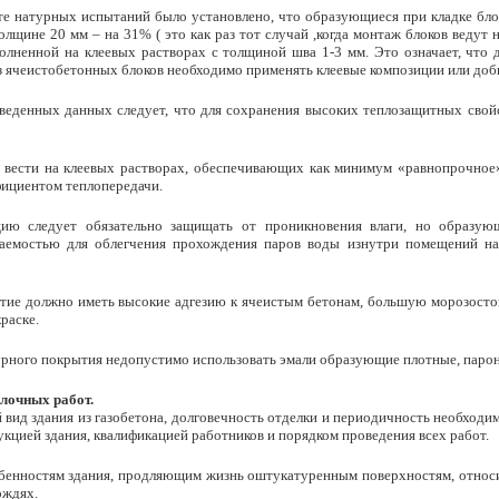
тате натурных испытаний было установлено, что образующиеся при кладке б
толщине 20 мм – на 31% ( это как раз тот случай ,когда монтаж блоков веду
олненной на клеевых растворах с толщиной шва 1-3 мм. Это означает, что 
з ячеистобетонных блоков необходимо применять клеевые композиции или доб
иведенных данных следует, что для сохранения высоких теплозащитных сво
 вести на клеевых растворах, обеспечивающих как минимум «равнопрочное»
ициентом теплопередачи.
цию следует обязательно защищать от проникновения влаги, но образую
аемостью для облегчения прохождения паров воды изнутри помещений нар
тие должно иметь высокие адгезию к ячеистым бетонам, большую морозосто
раске.
урного покрытия недопустимо использовать эмали образующие плотные, паро
лочных работ.
 вид здания из газобетона, долговечность отделки и периодичность необхо
кцией здания, квалификацией работников и порядком проведения всех работ.
бенностям здания, продляющим жизнь оштукатуренным поверхностям, относи
ождях.