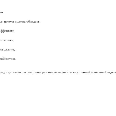
ью.
ля цоколя должна обладать:
эффектом;
снованию;
на сжатие;
тойкостью.
удут детально рассмотрены различные варианты внутренней и внешней отделки