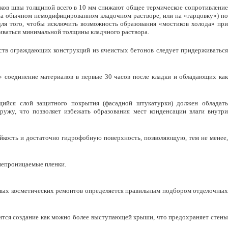
локов швы толщиной всего в 10 мм снижают общее термическое сопротивление
т на обычном немодифицированном кладочном растворе, или на «гарцовку») по
для того, чтобы исключить возможность образования «мостиков холода» при
иваться минимальной толщины кладчного раствора.
йств ограждающих конструкций из ячеистых бетонов следует придерживаться
 соединение материалов в первые 30 часов после кладки и обладающих как
щийся слой защитного покрытия (фасадной штукатурки) должен обладать
ужу, что позволяет избежать образования мест конденсации влаги внутри
йкость и достаточно гидрофобную поверхность, позволяющую, тем не менее,
непроницаемые пленки.
димых косметических ремонтов определяется правильным подбором отделочных
тся создание как можно более выступающей крыши, что предохраняет стены