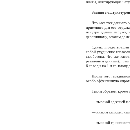
плиты, имитирующие нату
Здания с оштукатуре
Что касается данного 
применять для его отдел
изнутри зданий наружу, 
деревянному, в таком доме 
Однако, предотвращая 
собой ухудшение теплозащ
газобетона. Что же каса
различным данным), практ
6 кг воды на 1 м кв. площа
Кроме того, традицио
особо эффективную «промо
Таким образом, кроме 
— высокой адгезией к 
— низким капиллярным
— высокой трещиностой