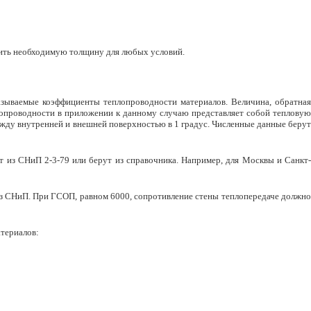
ить необходимую толщину для любых условий.
 называемые коэффициенты теплопроводности материалов. Величина, обратная
лопроводности в приложении к данному случаю представляет собой тепловую
ду внутренней и внешней поверхностью в 1 градус. Численные данные берут
т из СНиП 2-3-79 или берут из справочника. Например, для Москвы и Санкт-
из СНиП. При ГСОП, равном 6000, сопротивление стены теплопередаче должно
атериалов: