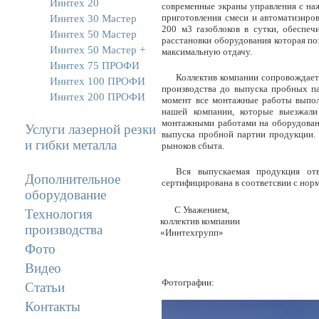
Иннтех 20
современные экраны управления с наж
приготовления смеси и автоматизиро
Иннтех 30 Мастер
200 м3 газоблоков в сутки, обеспе
Иннтех 50 Мастер
расстановки оборудования которая по
Иннтех 50 Мастер +
максимальную отдачу.
Иннтех 75 ПРОФИ
Коллектив компании сопровождает 
Иннтех 100 ПРОФИ
производства до выпуска пробных п
Иннтех 200 ПРОФИ
момент все монтажные работы выпол
нашей компании, которые выезжали
монтажными работами на оборудовании
Услуги лазерной резки
выпуска пробной партии продукции.
и гибки металла
рыноков сбыта.
Вся выпускаемая продукция от
Дополнительное
сертифицирована в соответсвии с нор
оборудование
С Уважением,
Технология
коллектив компании
производства
«Иннтехгрупп»
Фото
Видео
Фотографии:
Статьи
Контакты