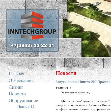
Задать вопрос
Новости
Главная
О компании
Запуск линии Иннтех-200 Профи+
Лизинг
16/08/2018
Уважаемые клиенты,
Новости
Оборудование
Мы рады сообщить, что в июле 20
запуск технологической линии «Иннт
Иннтех 12
в сфере автоматизации и управления