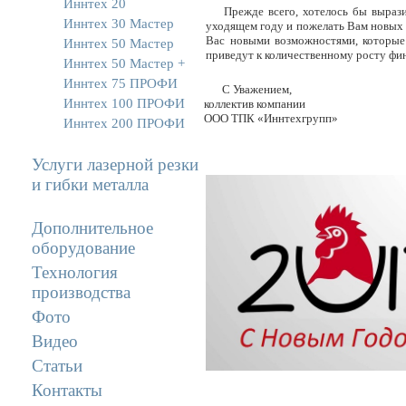
Иннтех 20
Прежде всего, хотелось бы выраз
Иннтех 30 Мастер
уходящем году и пожелать Вам новых
Вас новыми возможностями, которые 
Иннтех 50 Мастер
приведут к количественному росту фи
Иннтех 50 Мастер +
Иннтех 75 ПРОФИ
С Уважением,
Иннтех 100 ПРОФИ
коллектив компании
ООО ТПК «Иннтехгрупп»
Иннтех 200 ПРОФИ
Услуги лазерной резки
и гибки металла
Дополнительное
оборудование
Технология
производства
Фото
Видео
Статьи
Контакты