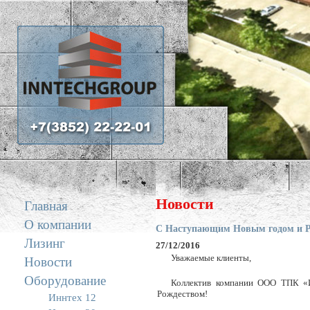
Задать вопрос
Новости
Главная
О компании
С Наступающим Новым годом и Р
Лизинг
27/12/2016
Уважаемые клиенты,
Новости
Оборудование
Коллектив компании ООО ТПК «
Рождеством!
Иннтех 12