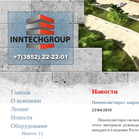
Новости
Главная
О компании
Пенополистирол запр
Лизинг
23/04/2010
Новости
Пенополистирол нельзя
Оборудование
этого материала руковод
находится в ведении Росте
Иннтех 12