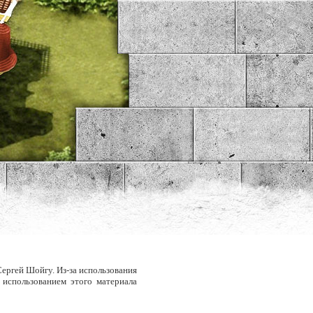
Сергей Шойгу. Из-за использования
 использованием этого материала